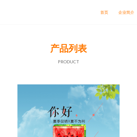
首页
企业简介
产品列表
PRODUCT