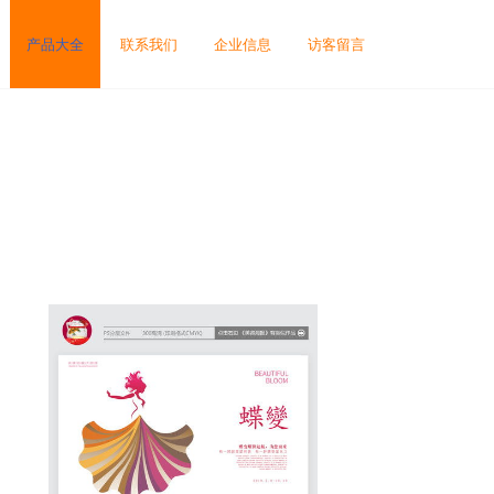
产品大全
联系我们
企业信息
访客留言