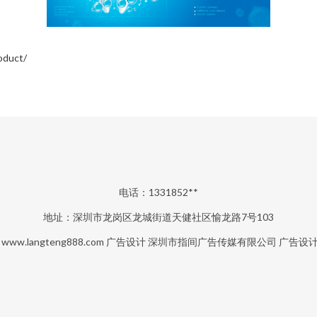
duct/
电话：1331852**
地址：深圳市龙岗区龙城街道天健社区愉龙路7号103
6
www.langteng888.com
广告设计
深圳市指间广告传媒有限公司
广告设