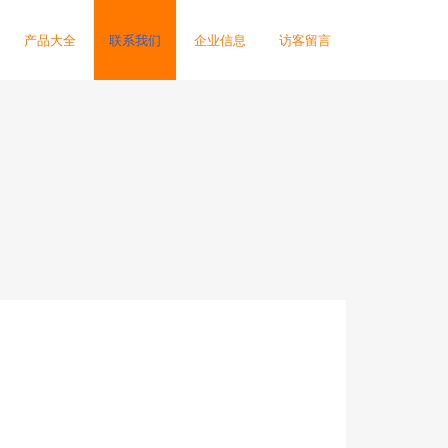
产品大全
联系我们
企业信息
访客留言