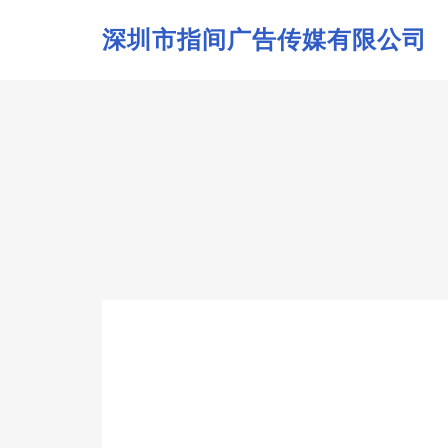
深圳市指间广告传媒有限公司