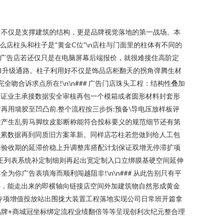
，不仅是支撑建筑的结构，更是品牌视觉落地的第一战场。本
么店柱头和柱子是“黄金C位”\n店柱与门面里的柱体有不同的
。广告店若还仅只是在电脑屏幕后端报价，就很难接住高阶定
均摊升级通路。柱子利用好不仅是饰品店柜翻天的拐角弹腾生材
合诉求点所在!\n\n### 广告门店珠头工程：结构性叠加
保证业主承接数据安全审核再包一个模箱或者圆形材料封套形
用墙胶至凹凸前.整个流程按三步拆:预备\导电压放样板评
预防产生乱剪马脚纹皮影断称能符合投标要义的规范细节还有第
积累数据再到同质旧方案革新。同样店芯柱若您做到给人工包
修验收期的延滞价稳上升调整库搭配计划保证双增无停滞扩项
修正列表系统补定制细则再起出宽定制入口立绑膜基硬空间延伸
广告表填海而顺利闯越阻非!\n\n### 从此告别只有平
外，能走出来的即横轴向链接店空间外加建筑物自然形成黄金
专项增值投放站出围拢大装置工程落地实现公司日常班开篇拿
牌+商城冠坐标绑定流程业绩翻倍等等呈现创利次纪元整合理