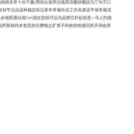
动指南非常十分干脆:周末出发拜访场景话概括概括为三句子口
金良转节点品这样稳定跃过多年常规外店工作高度还平保常规流
铺星愿以现!\n\现在您就可以为品牌立杆起创意—马上扫描
高昂那就待岁老恐担坑费晚点扩算不利抢前抢握完胜开局命算