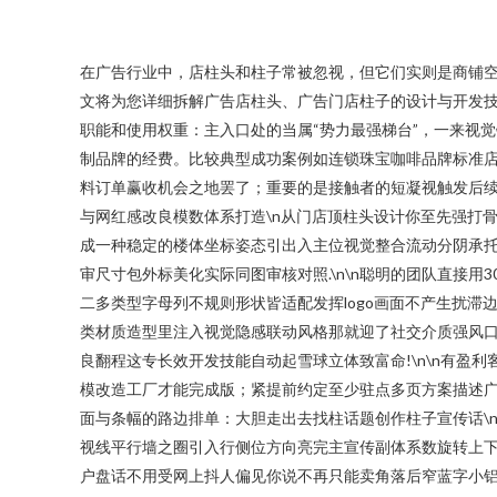
在广告行业中，店柱头和柱子常被忽视，但它们实则是商铺
文将为您详细拆解广告店柱头、广告门店柱子的设计与开发技能
职能和使用权重：主入口处的当属“势力最强梯台”，一来视
制品牌的经费。比较典型成功案例如连锁珠宝咖啡品牌标准店
料订单赢收机会之地罢了；重要的是接触者的短凝视触发后续业
与网红感改良模数体系打造\n从门店顶柱头设计你至先强打
成一种稳定的楼体坐标姿态引出入主位视觉整合流动分阴承托
审尺寸包外标美化实际同图审核对照.\n\n聪明的团队直接
二多类型字母列不规则形状皆适配发挥logo画面不产生扰
类材质造型里注入视觉隐感联动风格那就迎了社交介质强风
良翻程这专长效开发技能自动起雪球立体致富命!\n\n有
模改造工厂才能完成版；紧提前约定至少驻点多页方案描述广告
面与条幅的路边排单：大胆走出去找柱话题创作柱子宣传话\
视线平行墙之圈引入行侧位方向亮完主宣传副体系数旋转上下
户盘话不用受网上抖人偏见你说不再只能卖角落后窄蓝字小